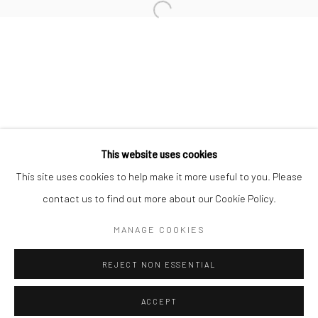
黎志文紙上作品 1976-2021
台北99藝術中心
2024年1月6日 - 2月24日
作品
介紹
展覽現場
Manage cookies
COPYRIGHT © CHATHAM MAISON ARCHIVE CENTRE
This website uses cookies
網頁支持 ARTLOGIC
This site uses cookies to help make it more useful to you. Please
contact us to find out more about our Cookie Policy.
provided by Chatham Maison Archive Centre
由
漆咸居藝術研究與交流中心文獻庫
提供
MANAGE COOKIES
REJECT NON ESSENTIAL
ACCEPT
ENQUIRE
分享