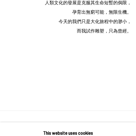
人類文化的發展是克服其生命短暫的侷限，
孕育出無窮可能，無限生機。
今天的我們只是大化旅程中的渺小，
而我試作雕塑，只為曾經。
Manage cookies
This website uses cookies
COPYRIGHT © CHATHAM MAISON ARCHIVE CENTRE