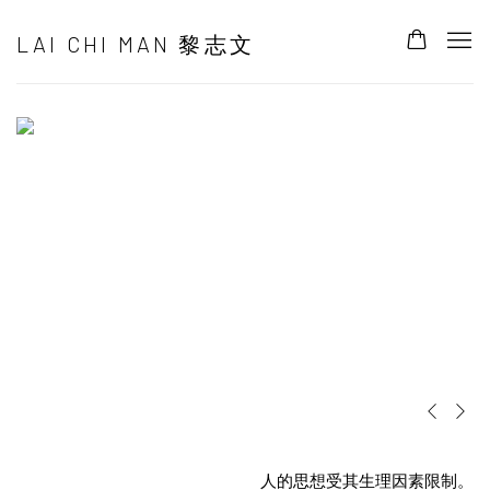
主頁
LAI CHI MAN 黎志文
Previous s
Next s
人的思想受其生理因素限制。