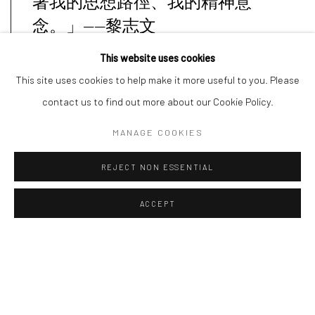
著我的思想路徑、我的精神意
念。」——黎志文
This website uses cookies
This site uses cookies to help make it more useful to you. Please
contact us to find out more about our Cookie Policy.
MANAGE COOKIES
「澄懷味象」出自中國南朝畫家宗炳，意指以淡泊空明的心境
審美自然物像。黎志文喜愛老莊思想箇中之趣味，將造字法中
REJECT NON ESSENTIAL
的象形、會意等手段介入雕塑創作。
ACCEPT
黎志文利用原生或自然的力量對材料進行造型，以「山水」為
核心命題，蘊藏「天人合一」的傳統文化哲學。展出的該系列
作品以一種抽象和寫意風格表現山水之美。
分享